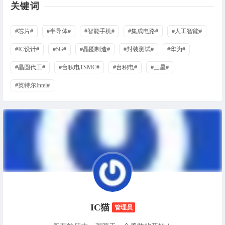
关键词
#芯片#
#半导体#
#智能手机#
#集成电路#
#人工智能#
#IC设计#
#5G#
#晶圆制造#
#封装测试#
#华为#
#晶圆代工#
#台积电TSMC#
#台积电#
#三星#
#英特尔Intel#
IC猫
管理员