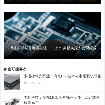
下一篇
博通集成财务屡露破绽二冲上市 美籍实控人套现凶猛
你也可能喜欢
多指标领先行业！海光C86技术与市场双轨领跑
2025-01-10
国芯科技：车规MCU芯片锋芒渐显，2024或是
放量元年