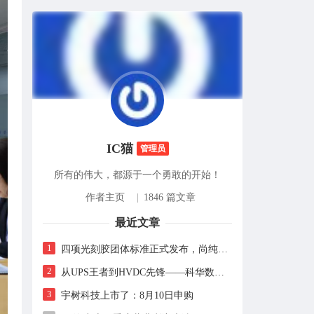
IC猫
管理员
所有的伟大，都源于一个勇敢的开始！
作者主页
|
1846 篇文章
最近文章
1
四项光刻胶团体标准正式发布，尚纯智造以设备商身份跻身标准起草席
2
从UPS王者到HVDC先锋——科华数据的“时代转身”
3
宇树科技上市了：8月10日申购