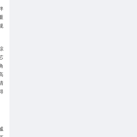
伴
重
规
综
芯
角
高
清
得
诚