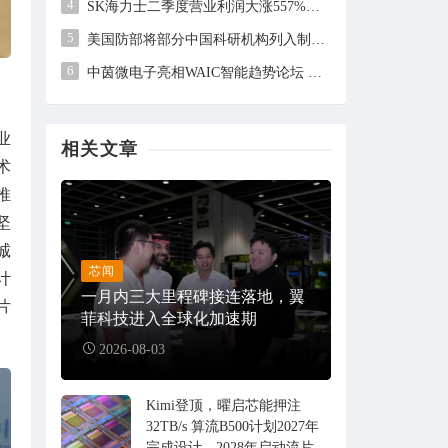
4
SK海力士二季度营业利润大涨557%，但未及市场预期
5
美国防部将部分中国科研机构列入制裁清单，中方回应
6
中茵微电子亮相WAIC智能趋势论坛 AI ASIC芯片定制平台赋能工业AI落地
业
相关文章
术
推
坚
诚
芯闻
计
一月内三大里程碑接连落地，翼
片
菲科技进入全球化加速期
2026-08-03
Kimi登顶，曜启芯能押注
32TB/s 算流B500计划2027年
完成设计，2028年启动流片