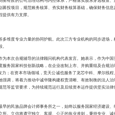
制衡有效的公司治理结构与内控体系，严格落实股东穿透核查、
划募投项目，规范账务核算、夯实财务核算基础，确保财务信息
程提供有力支撑。
等多维度专业力量的协同护航。此次三方专业机构的同步进场，
段。
作为本次合规辅导的法律顾问机构代表发言。她表示，作为中国
度服务国家科技创新战略，在企业改制上市、并购重组及合规治
发力；在资本市场领域，竞天公诚也服务了龙芯中科、摩尔线程
她强调，将着力推动中诚华隆构建权责清晰、有效制衡的法人治
规范等监管要求，为持续规范运行及后续资本运作提供坚实法律
最早的民族品牌会计师事务所之一，始终以服务国家经济建设、
立所。立信将遵守独立、客观、公正的执业准则，秉持专业、诚