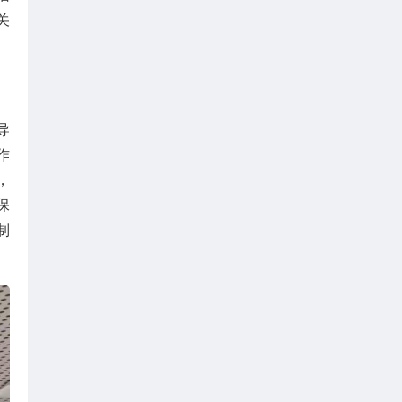
关
导
作
，
保
制