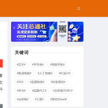
关键词
#芯片#
#半导体#
#智能手机#
#集成电路#
#人工智能#
#IC设计#
董
次
#5G#
#晶圆制造#
#封装测试#
科
#华为#
#晶圆代工#
#台积电TSMC#
#台积电#
#三星#
#英特尔Intel#