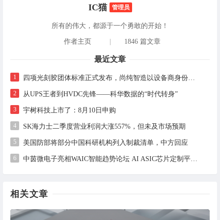
IC猫
管理员
所有的伟大，都源于一个勇敢的开始！
作者主页
|
1846 篇文章
最近文章
1
四项光刻胶团体标准正式发布，尚纯智造以设备商身份跻身标准起草席
2
从UPS王者到HVDC先锋——科华数据的“时代转身”
3
宇树科技上市了：8月10日申购
4
SK海力士二季度营业利润大涨557%，但未及市场预期
5
美国防部将部分中国科研机构列入制裁清单，中方回应
6
中茵微电子亮相WAIC智能趋势论坛 AI ASIC芯片定制平台赋能工业AI落地
相关文章