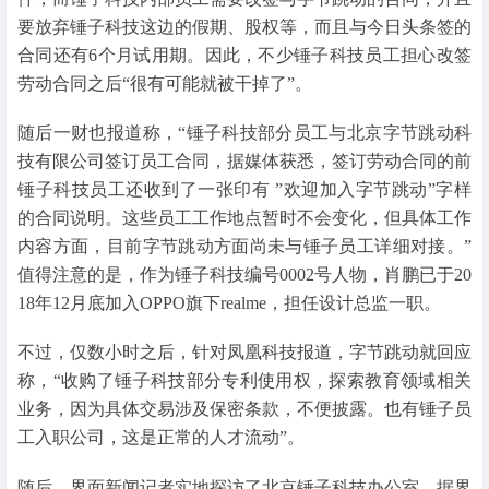
要放弃锤子科技这边的假期、股权等，而且与今日头条签的
合同还有6个月试用期。因此，不少锤子科技员工担心改签
劳动合同之后“很有可能就被干掉了”。
随后一财也报道称，“锤子科技部分员工与北京字节跳动科
技有限公司签订员工合同，据媒体获悉，签订劳动合同的前
锤子科技员工还收到了一张印有 ”欢迎加入字节跳动”字样
的合同说明。这些员工工作地点暂时不会变化，但具体工作
内容方面，目前字节跳动方面尚未与锤子员工详细对接。”
值得注意的是，作为锤子科技编号0002号人物，肖鹏已于20
18年12月底加入OPPO旗下realme，担任设计总监一职。
不过，仅数小时之后，针对凤凰科技报道，字节跳动就回应
称，“收购了锤子科技部分专利使用权，探索教育领域相关
业务，因为具体交易涉及保密条款，不便披露。也有锤子员
工入职公司，这是正常的人才流动”。
随后，界面新闻记者实地探访了北京锤子科技办公室。据界