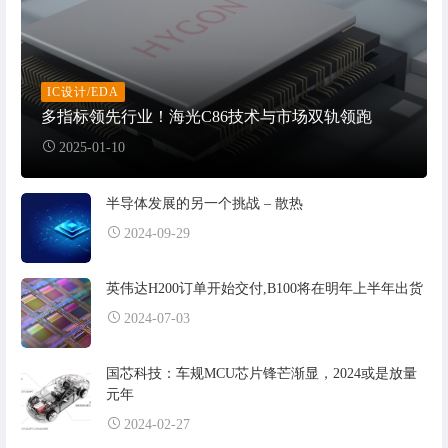
IC设计/EDA
多指标领先行业！海光C86技术与市场双轨领跑
2025-01-10
半导体发展的另一个挑战 – 散热
2024-09-29
英伟达H200订单开始交付,B100将在明年上半年出货
2024-07-03
国芯科技：车规MCU芯片锋芒渐显，2024或是放量
元年
2024-02-27