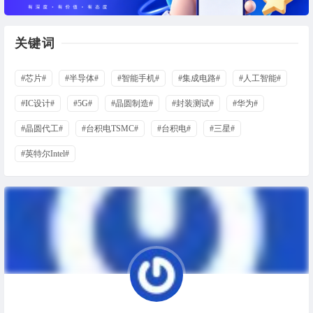
关键词
#芯片#
#半导体#
#智能手机#
#集成电路#
#人工智能#
#IC设计#
#5G#
#晶圆制造#
#封装测试#
#华为#
#晶圆代工#
#台积电TSMC#
#台积电#
#三星#
#英特尔Intel#