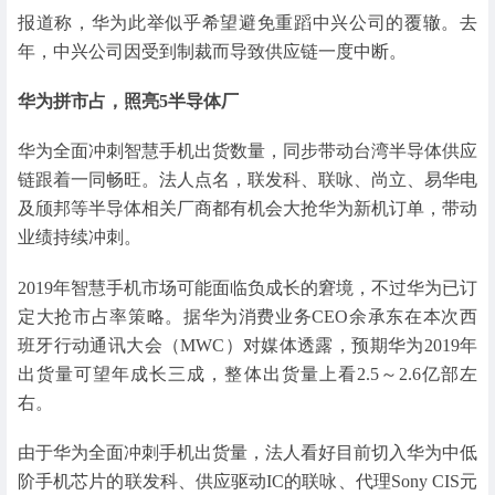
报道称，华为此举似乎希望避免重蹈中兴公司的覆辙。去
年，中兴公司因受到制裁而导致供应链一度中断。
华为拼市占，照亮5半导体厂
华为全面冲刺智慧手机出货数量，同步带动台湾半导体供应
链跟着一同畅旺。法人点名，联发科、联咏、尚立、易华电
及颀邦等半导体相关厂商都有机会大抢华为新机订单，带动
业绩持续冲刺。
2019年智慧手机市场可能面临负成长的窘境，不过华为已订
定大抢市占率策略。据华为消费业务CEO余承东在本次西
班牙行动通讯大会（MWC）对媒体透露，预期华为2019年
出货量可望年成长三成，整体出货量上看2.5～2.6亿部左
右。
由于华为全面冲刺手机出货量，法人看好目前切入华为中低
阶手机芯片的联发科、供应驱动IC的联咏、代理Sony CIS元