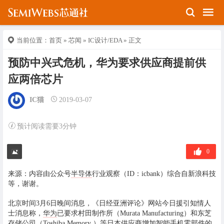
当前位置：
首页
»
芯闻
»
IC设计/EDA
» 正文
预防中兴式危机，华为要求供应商提前供
应两倍芯片
IC猫
2019-03-07
预计阅读需要3分钟
0
来源：内容由公众号
半导体
行业观察（ID：icbank）综合自新浪科技
等，谢谢。
北京时间3月6日晚间消息，《日经亚洲评论》网站今日援引知情人
士消息称，
华为
已要求村田制作所（Murata Manufacturing）和东芝
存储公司（Toshiba Memory ）等日本供应商增加智能手机零部件的