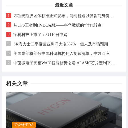
最近文章
1
四项光刻胶团体标准正式发布，尚纯智造以设备商身份跻身标准起草席
2
从UPS王者到HVDC先锋——科华数据的“时代转身”
3
宇树科技上市了：8月10日申购
4
SK海力士二季度营业利润大涨557%，但未及市场预期
5
美国防部将部分中国科研机构列入制裁清单，中方回应
6
中茵微电子亮相WAIC智能趋势论坛 AI ASIC芯片定制平台赋能工业AI落地
相关文章
IC设计/EDA