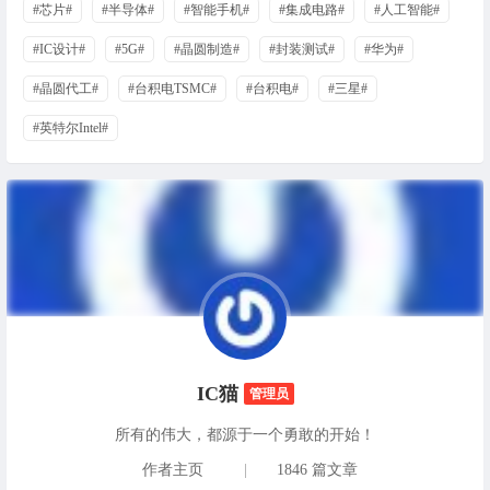
#芯片#
#半导体#
#智能手机#
#集成电路#
#人工智能#
#IC设计#
#5G#
#晶圆制造#
#封装测试#
#华为#
#晶圆代工#
#台积电TSMC#
#台积电#
#三星#
#英特尔Intel#
IC猫
管理员
所有的伟大，都源于一个勇敢的开始！
作者主页
|
1846 篇文章