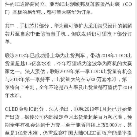
件的IC通路商尚立、驱动IC封测颀邦及薄膜覆晶封装（CO
F）基板的易华电，都可望大啖华为订单。
其中，手机芯片部分，华为虽可能扩大采用海思设计的麒麟
芯片至自家中低阶智慧手机，但联发科仍可望抢下部分订
单。
联咏2018年已成功搭上华为出货列车，带动2018年TDDI出
货量超越1.5亿套水准，今年可望成为这波华为商机的大赢
家之一。法人预估，联咏2019年第一季TDDI出货量有机会
与2018年第一季持平，出货量大约在5,000万套水准，第二
季将向上冲刺，全年不论是市占率及出货量都可望优于2019
年水准。
OLED驱动IC部分，法人指出，联咏2019年1月起已开始量
产出货，据传公司内部设定单月出货量超越百万颗水准，预
期全年有机会达到千万套，至于能否持续上攻5,000万，甚
至是1亿套水准，仍需观察中国大陆OLED面板产能量率提