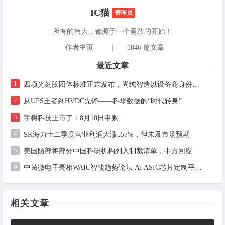
IC猫
管理员
所有的伟大，都源于一个勇敢的开始！
作者主页
|
1846 篇文章
最近文章
1
四项光刻胶团体标准正式发布，尚纯智造以设备商身份跻身标准起草席
2
从UPS王者到HVDC先锋——科华数据的“时代转身”
3
宇树科技上市了：8月10日申购
4
SK海力士二季度营业利润大涨557%，但未及市场预期
5
美国防部将部分中国科研机构列入制裁清单，中方回应
6
中茵微电子亮相WAIC智能趋势论坛 AI ASIC芯片定制平台赋能工业AI落地
相关文章