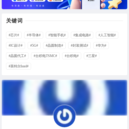
关键词
#芯片#
#半导体#
#智能手机#
#集成电路#
#人工智能#
#IC设计#
#5G#
#晶圆制造#
#封装测试#
#华为#
#晶圆代工#
#台积电TSMC#
#台积电#
#三星#
#英特尔Intel#