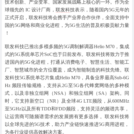
技术创新、产业变革、国家发展战略上核心的一环。作为全
球领先的 IC 设计厂商，
联发科
技表示，随着国内5G元年的
正式开启，联发科技将会携手产业界合作伙伴，全面支持中
国的5G网络和商业化进程，为5G生活的普及积极贡献力量
！
联发科技已推出多模多频的5G调制解调器Helio M70，集成
式的5G系统单芯片SoC也于日前发布。联发科技将致力于推
进国内的5G化进程，打通从消费电子、智慧生活、智能工
厂、智慧城市的全方位覆盖，成为智能制造的科技先锋。联
发科技5G系统单芯片集成Helio M70，具备业界最高Sub-6G
Hz 频段传输规格，支持从2G至5G各代蜂窝网络的多种模
式，以及非独立组网（NSA）和独立组网（SA）架构。同
时，它支持新空口（NR）及全球4G LTE频段，从600MHz
至5GHz以及所有TDD和FDD频段，支持灵活的频谱共享，
让运营商可随频谱需求的发展拥有更多选择 。联发科技将
以全球先进的5G技术，助力产业链快速推进5G商用进程，
为各行业提供高效解决方案。