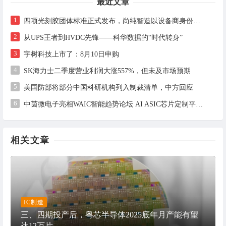
最近文章
1
四项光刻胶团体标准正式发布，尚纯智造以设备商身份跻身标准起草席
2
从UPS王者到HVDC先锋——科华数据的“时代转身”
3
宇树科技上市了：8月10日申购
4
SK海力士二季度营业利润大涨557%，但未及市场预期
5
美国防部将部分中国科研机构列入制裁清单，中方回应
6
中茵微电子亮相WAIC智能趋势论坛 AI ASIC芯片定制平台赋能工业AI落地
相关文章
IC制造
三、四期投产后，粤芯半导体2025底年月产能有望
达12万片