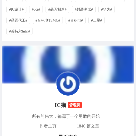
#IC设计#
#5G#
#晶圆制造#
#封装测试#
#华为#
#晶圆代工#
#台积电TSMC#
#台积电#
#三星#
#英特尔Intel#
IC猫
管理员
所有的伟大，都源于一个勇敢的开始！
作者主页
|
1846 篇文章