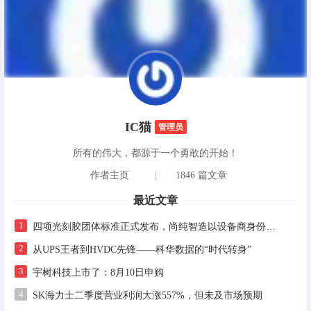
IC猫
管理员
所有的伟大，都源于一个勇敢的开始！
作者主页
|
1846 篇文章
最近文章
1
四项光刻胶团体标准正式发布，尚纯智造以设备商身份跻身标准起草席
2
从UPS王者到HVDC先锋——科华数据的“时代转身”
3
宇树科技上市了：8月10日申购
4
SK海力士二季度营业利润大涨557%，但未及市场预期