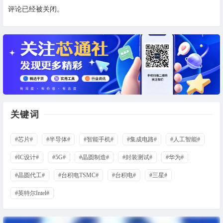
评论已经被关闭。
关键词
#芯片#
#半导体#
#智能手机#
#集成电路#
#人工智能#
#IC设计#
#5G#
#晶圆制造#
#封装测试#
#华为#
#晶圆代工#
#台积电TSMC#
#台积电#
#三星#
#英特尔Intel#