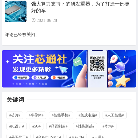
强大算力支持下的研发重器，为了打造一部更
好的车
2021-06-28
评论已经被关闭。
关键词
#芯片#
#半导体#
#智能手机#
#集成电路#
#人工智能#
#IC设计#
#5G#
#晶圆制造#
#封装测试#
#华为#
#晶圆代工#
#台积电TSMC#
#台积电#
#三星#