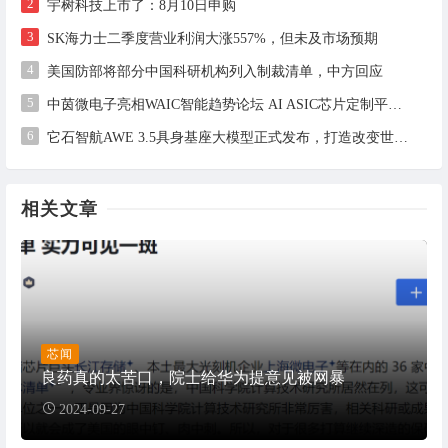
2
宇树科技上市了：8月10日申购
3
SK海力士二季度营业利润大涨557%，但未及市场预期
4
美国防部将部分中国科研机构列入制裁清单，中方回应
5
中茵微电子亮相WAIC智能趋势论坛 AI ASIC芯片定制平台赋能工业AI落地
6
它石智航AWE 3.5具身基座大模型正式发布，打造改变世界的物理AI
相关文章
芯闻
良药真的太苦口，院士给华为提意见被网暴
2024-09-27