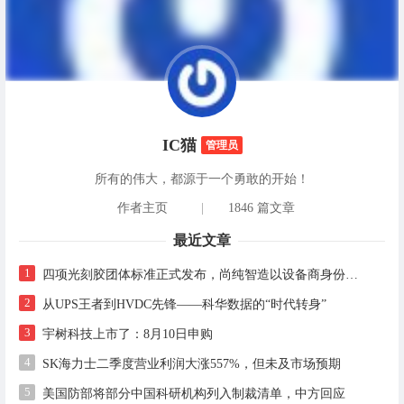
IC猫
管理员
所有的伟大，都源于一个勇敢的开始！
作者主页
|
1846 篇文章
最近文章
1
四项光刻胶团体标准正式发布，尚纯智造以设备商身份跻身标准起草席
2
从UPS王者到HVDC先锋——科华数据的“时代转身”
3
宇树科技上市了：8月10日申购
4
SK海力士二季度营业利润大涨557%，但未及市场预期
5
美国防部将部分中国科研机构列入制裁清单，中方回应