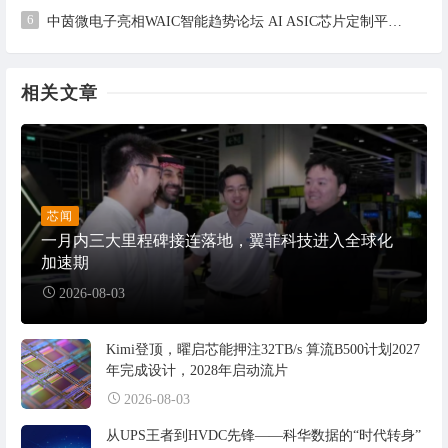
6
中茵微电子亮相WAIC智能趋势论坛 AI ASIC芯片定制平台赋能工业AI落地
相关文章
芯闻
一月内三大里程碑接连落地，翼菲科技进入全球化
加速期
2026-08-03
Kimi登顶，曜启芯能押注32TB/s 算流B500计划2027
年完成设计，2028年启动流片
2026-08-03
从UPS王者到HVDC先锋——科华数据的“时代转身”