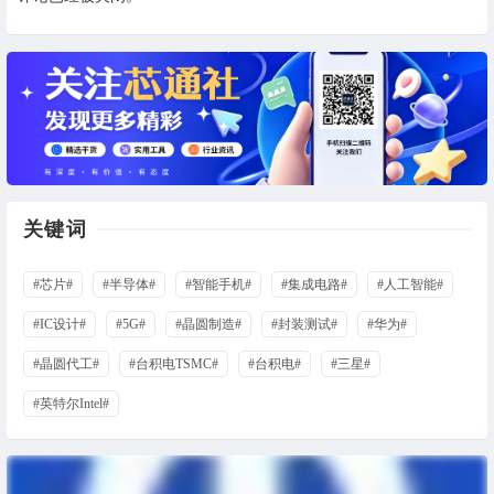
关键词
#芯片#
#半导体#
#智能手机#
#集成电路#
#人工智能#
#IC设计#
#5G#
#晶圆制造#
#封装测试#
#华为#
#晶圆代工#
#台积电TSMC#
#台积电#
#三星#
#英特尔Intel#