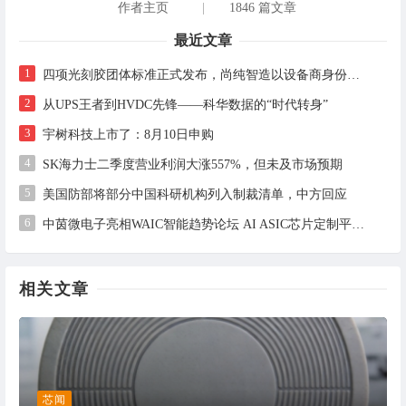
作者主页
|
1846 篇文章
最近文章
1
四项光刻胶团体标准正式发布，尚纯智造以设备商身份跻身标准起草席
2
从UPS王者到HVDC先锋——科华数据的“时代转身”
3
宇树科技上市了：8月10日申购
4
SK海力士二季度营业利润大涨557%，但未及市场预期
5
美国防部将部分中国科研机构列入制裁清单，中方回应
6
中茵微电子亮相WAIC智能趋势论坛 AI ASIC芯片定制平台赋能工业AI落地
相关文章
芯闻