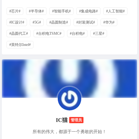
#芯片#
#半导体#
#智能手机#
#集成电路#
#人工智能#
#IC设计#
#5G#
#晶圆制造#
#封装测试#
#华为#
#晶圆代工#
#台积电TSMC#
#台积电#
#三星#
#英特尔Intel#
IC猫
管理员
所有的伟大，都源于一个勇敢的开始！