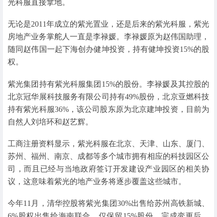
光科服直接拿地。
无论是2011年成立的紫光置业，还是后来的紫光科服，紫光
房地产业务掌舵人一直是李禄媛。李禄媛原为赵伟国助理，
随同赵伟国一起下海创办健坤投资，持有健坤投资15%的股
权。
紫光集团持有紫光科服集团15%的股份。李禄媛及其控股的
北京冠华展科技服务有限公司持有49%股份，北京亚燃科技
持有紫光科服36%，该公司股东原为北京建坤投资，目前为
自然人刘培环和赵艺辉。
工商注册资料显示，紫光科服在北京、天津、山东、厦门、
苏州、福州、南京、成都等多个城市拥有相应的科技园区公
司，而且已经与当地政府签订开发建设产业园区的相关协
议，这意味着紫光的地产业务将逐步覆盖这些城市。
今年11月，清华控股将紫光集团30%出售给苏州高铁新城、
6%股权出售给海南联合，仅保留15%股份。完成变更后，