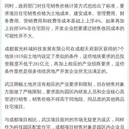
同时，政府部门对住宅销售价格计算方式也给出了标准，要
求项目住宅销售价格为土地成本、建安成本、管理费用、财
务费用、营销费用和税费等成本基础上上浮4%。如果再加
上自持50%非住宅部分，开发企业想要通过销售收回成本的
可能性并不大。
成都紫光科城科技发展有限公司在成都天府新区获得的7个
地块1819亩土地均设定了类似的条件，这些地块要求的总投
资额度不低于281亿元，再加上相应的产业招商要求，这些
条件显然是很多传统房地产开发企业所无法满足的。
武汉两幅土地并没有相应的产业要求和限制，但在销售对象
方面做了严格限制，要求面向园区内研发人员和企业核心高
管进行销售，销售价格不得高于同地段、同品质的其他商品
住宅项目。
与成都项目相比，武汉项目面对的市场无疑更为逼仄，同样
作为科技园区配套住宅，成都项目销售对象是园区内企业员