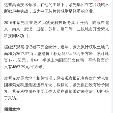
这些高新技术领域。在他的主导下，紫光集团在芯片领域不
断掀起并购战，成为中国芯片领域举足轻重的企业。
2016年紫光置业更名为紫光科技服务集团开始，陆续在北
京、南京、武汉、成都、苏州、厦门等一二线城市开发紫光
科技园区项目。
据经济观察报记者不完全统计，近年，紫光累计获取土地总
面积为2617.57亩，总建筑面积达到364.58万平方米，累计耗
资177.3亿元，其中一半以上为园区配套住宅，平均楼面价
只有4863.29元/平方米。
就紫光发展房地产相关情况，经济观察报记者多次向紫光集
团和紫光科服集团进行采访，截稿前，紫光集团没有给予回
复。紫光科技服务集团工作人员在得知采访来意后，则拒绝
了采访。
频频拿地