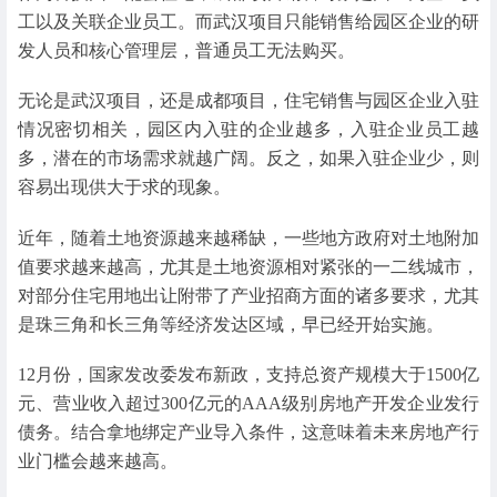
工以及关联企业员工。而武汉项目只能销售给园区企业的研
发人员和核心管理层，普通员工无法购买。
无论是武汉项目，还是成都项目，住宅销售与园区企业入驻
情况密切相关，园区内入驻的企业越多，入驻企业员工越
多，潜在的市场需求就越广阔。反之，如果入驻企业少，则
容易出现供大于求的现象。
近年，随着土地资源越来越稀缺，一些地方政府对土地附加
值要求越来越高，尤其是土地资源相对紧张的一二线城市，
对部分住宅用地出让附带了产业招商方面的诸多要求，尤其
是珠三角和长三角等经济发达区域，早已经开始实施。
12月份，国家发改委发布新政，支持总资产规模大于1500亿
元、营业收入超过300亿元的AAA级别房地产开发企业发行
债务。结合拿地绑定产业导入条件，这意味着未来房地产行
业门槛会越来越高。