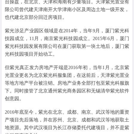
台操盘，在北京、天津和海南有少量项目。天津紫光置业有
限公司曾代建天津南开大学津南小区及周边土地一级开发，
也代建北京部分回迁房项目。
紫光涉足产业园区领域是在2014年，当年9月，厦门紫光科
技园成立，11月，南京紫光科技园成立。2015年6月，厦门
紫光科技园发展有限公司在厦门获取第一块土地后，厦门紫
光科技园项目开始动工。
但紫光真正发力房地产开端是2016年初，当年1月，北京紫
光置业更名为北京紫光科服集团，在这前后，天津紫光置业
等地方地产平台被注销。房地产业务全部打包至紫光科服旗
下。同时接管了北京通州紫光商务园区和无锡清华紫光软件
创意园。
2016年底至今，紫光在北京、成都、南京、武汉等地的重资
产项目先后落地，并在苏州、北京、成都和武汉等地获取土
地资源。其中武汉项目为长江存储委托代建项目，并不是紫