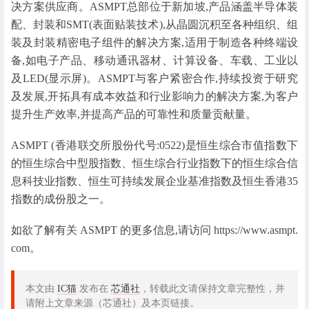
决⽅案供应商。ASMPT总部位于新加坡,产品涵盖半导体装
配、封装和SMT(表面贴装技术),从晶圆沉积至各种组织、组
装及封装精密电子组件的解决方案,适用于制造各种终端设
备,如电子产品、移动通讯器材、计算设备、车载、工业以
及LED(显⽰屏)。ASMPT与客户紧密合作,持续投资于研究
及发展,开拓具有成本效益和⾏业影响力的解决⽅案,为客户
提升生产效率,并提高产品的可靠性和质量贡献量。
ASMPT (香港联交所股份代号:0522)是恒生综合市值指数下
的恒生综合中型股指数、恒生综合⾏业指数下的恒生综合信
息科技业指数、恒生可持续发展企业基准指数及恒生香港35
指数的成份股之一。
如欲了解有关 ASMPT 的更多信息,请访问 https://www.asmpt.
com。
本文由
IC猫
发布在
芯通社
，转载此文请保持文章完整性，并
请附上文章来源（芯通社）及本页链接。