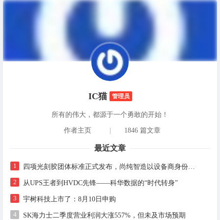
IC猫
管理员
所有的伟大，都源于一个勇敢的开始！
作者主页
|
1846 篇文章
最近文章
1
四项光刻胶团体标准正式发布，尚纯智造以设备商身份跻身标准起草席
2
从UPS王者到HVDC先锋——科华数据的“时代转身”
3
宇树科技上市了：8月10日申购
4
SK海力士二季度营业利润大涨557%，但未及市场预期