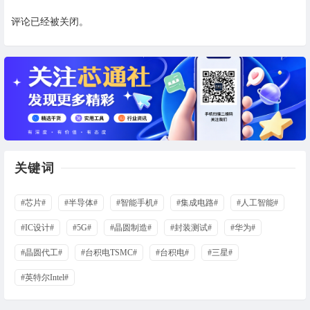
评论已经被关闭。
关键词
#芯片#
#半导体#
#智能手机#
#集成电路#
#人工智能#
#IC设计#
#5G#
#晶圆制造#
#封装测试#
#华为#
#晶圆代工#
#台积电TSMC#
#台积电#
#三星#
#英特尔Intel#