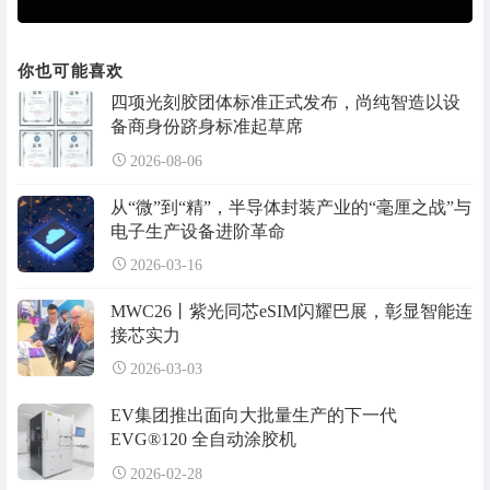
你也可能喜欢
四项光刻胶团体标准正式发布，尚纯智造以设
备商身份跻身标准起草席
2026-08-06
从“微”到“精”，半导体封装产业的“毫厘之战”与
电子生产设备进阶革命
2026-03-16
MWC26丨紫光同芯eSIM闪耀巴展，彰显智能连
接芯实力
2026-03-03
EV集团推出面向大批量生产的下一代
EVG®120 全自动涂胶机
2026-02-28