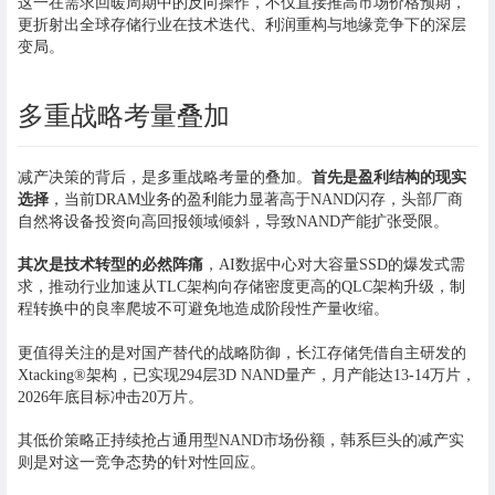
这一在需求回暖周期中的反向操作，不仅直接推高市场价格预期，
更折射出全球存储行业在技术迭代、利润重构与地缘竞争下的深层
变局。
多重战略考量叠加
减产决策的背后，是多重战略考量的叠加。
首先是盈利结构的现实
选择
，当前DRAM业务的盈利能力显著高于NAND闪存，头部厂商
自然将设备投资向高回报领域倾斜，导致NAND产能扩张受限。
其次是技术转型的必然阵痛
，AI数据中心对大容量SSD的爆发式需
求，推动行业加速从TLC架构向存储密度更高的QLC架构升级，制
程转换中的良率爬坡不可避免地造成阶段性产量收缩。
更值得关注的是对国产替代的战略防御，长江存储凭借自主研发的
Xtacking®架构，已实现294层3D NAND量产，月产能达13-14万片，
2026年底目标冲击20万片。
其低价策略正持续抢占通用型NAND市场份额，韩系巨头的减产实
则是对这一竞争态势的针对性回应。