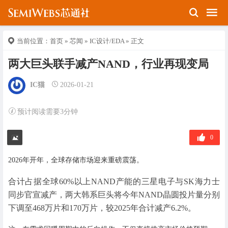
当前位置：
首页
»
芯闻
»
IC设计/EDA
» 正文
两大巨头联手减产NAND，行业再现变局
IC猫
2026-01-21
预计阅读需要3分钟
0
2026年开年，全球存储市场迎来重磅震荡。
合计占据全球60%以上NAND产能的三星电子与SK海力士
同步官宣减产，两大韩系巨头将今年NAND晶圆投片量分别
下调至468万片和170万片，较2025年合计减产6.2%。