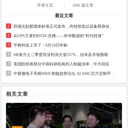
作者主页
|
1846 篇文章
最近文章
1
四项光刻胶团体标准正式发布，尚纯智造以设备商身份跻身标准起草席
2
从UPS王者到HVDC先锋——科华数据的“时代转身”
3
宇树科技上市了：8月10日申购
4
SK海力士二季度营业利润大涨557%，但未及市场预期
5
美国防部将部分中国科研机构列入制裁清单，中方回应
6
中茵微电子亮相WAIC智能趋势论坛 AI ASIC芯片定制平台赋能工业AI落地
相关文章