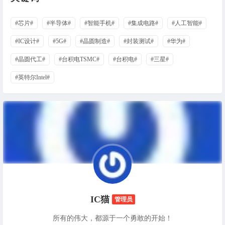
#芯片#
#半导体#
#智能手机#
#集成电路#
#人工智能#
#IC设计#
#5G#
#晶圆制造#
#封装测试#
#华为#
#晶圆代工#
#台积电TSMC#
#台积电#
#三星#
#英特尔Intel#
IC猫
管理员
所有的伟大，都源于一个勇敢的开始！