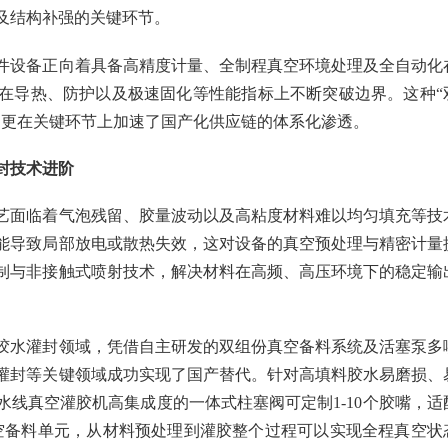
及结构补强的关键环节。
件设备正向着具备高精度计量、全制程真空环境处理及全自动化
在导热、防护以及极速固化等性能指标上不断突破边界。这种“
，更在关键环节上加速了国产化供应链的体系化渗透。
封技术进阶
艺面临着气泡残留、胶量波动以及高粘度材料难以均匀填充等技
能导致局部放电或散热失效，这对设备的真空预处理与精密计量
制与非接触式喷射技术，解决材料在高频、高压环境下的稳定输
胶水灌封领域，凭借自主研发的双组份真空备料系统及活塞泵多
灌封等关键领域成功实现了国产替代。针对高填料胶水易磨损、
线真空灌胶机高集成度的一体式柱塞阀可定制1-10个胶嘴，适
真空备料单元，从材料预处理到灌胶整个过程可以实现全程真空状