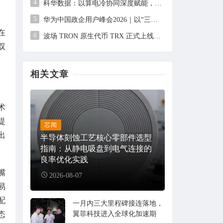
4
科华数据：以算电冷协同深度赋能，成为AI芯片厂商最值得信赖的算力基础设施合作伙伴
5
华为中国政企用户峰会2026｜以“三个转变”驱动服务体系全面升级
在
6
波场 TRON 原生代币 TRX 正式上线 CFTC 监管交易所 Bitnomial，开启合规期货交易新篇章
双
相关文章
术
提
芯闻
出
半导体刻蚀工艺核心零部件选型
指南：从静电吸盘到电气连接的
良率优化实践
嘴
2026-08-07
易
配
一月内三大里程碑接连落地，
翼菲科技进入全球化加速期
态