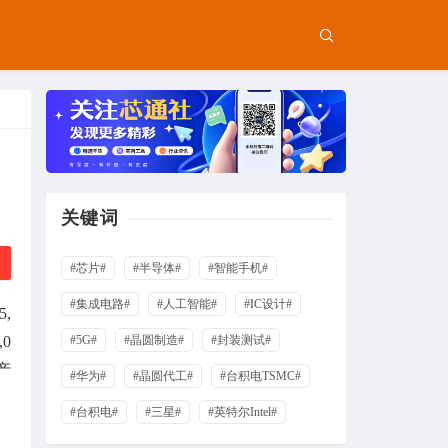
关键词
#芯片#
#半导体#
#智能手机#
#集成电路#
#人工智能#
#IC设计#
,
0
#5G#
#晶圆制造#
#封装测试#
产
#华为#
#晶圆代工#
#台积电TSMC#
#台积电#
#三星#
#英特尔Intel#