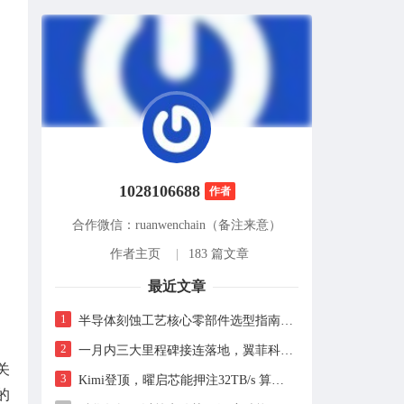
1028106688
作者
合作微信：ruanwenchain（备注来意）
作者主页
|
183 篇文章
最近文章
1
半导体刻蚀工艺核心零部件选型指南：从静电吸盘到电气连接的良率优化实践
2
一月内三大里程碑接连落地，翼菲科技进入全球化加速期
关
3
Kimi登顶，曜启芯能押注32TB/s 算流B500计划2027年完成设计，2028年启动流片
的