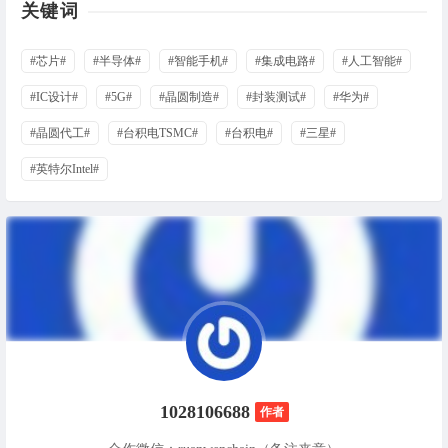
关键词
#芯片#
#半导体#
#智能手机#
#集成电路#
#人工智能#
#IC设计#
#5G#
#晶圆制造#
#封装测试#
#华为#
#晶圆代工#
#台积电TSMC#
#台积电#
#三星#
#英特尔Intel#
1028106688
作者