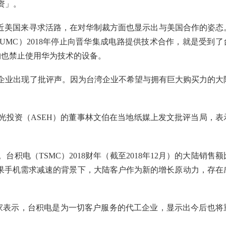
资」。
接近美国来寻求活路，在对华制裁方面也显示出与美国合作的姿态
MC）2018年停止向晋华集成电路提供技术合作，就是受到了
机构也禁止使用华为技术的设备。
企业出现了批评声。因为台湾企业不希望与拥有巨大购买力的大
月光投资（ASEH）的董事林文伯在当地纸媒上发文批评当局，表
积电（TSMC）2018财年（截至2018年12月）的大陆销售额
苹果手机需求减速的背景下，大陆客户作为新的增长原动力，存在
魏哲家表示，台积电是为一切客户服务的代工企业，显示出今后也将