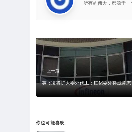
所有的伟大，都源于一
上一篇
英飞凌将扩大委外代工：IDM委外将成常态
你也可能喜欢