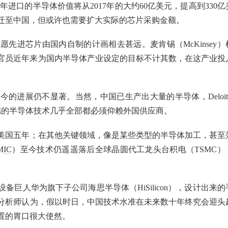
年进口的半导体价值将从2017年的大约60亿美元，提高到330亿
迁至中国，但或许也需要扩大实际的芯片采购金额。
先进芯片由国内自制的计画相去甚远。麦肯锡（McKinsey）
，官员近年来为国内半导体产业设定的目标不计其数，在这产业投
进展仍不显著。当然，中国已生产出大量的半导体，Deloitt
端的半导体技术几乎全部都必须仰赖外国供应商。
美国五年；在其他关键领域，像是某些类型的半导体加工，甚至
M
IC
）至今技术仍遥遥落后全球晶圆代工龙头台积电（TSMC）
巨人华为旗下子公司海思半导体（HiSilicon），设计出来的
分析师认为，假以时日，中国技术水准在未来数十年终究会迎头
置的胃口很大使然。