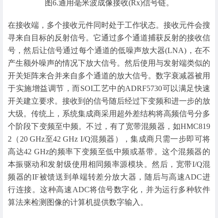
图6.通用毫米波成像接收(Rx)信号链。
在接收端，多个接收元件同时处于工作状态。接收元件会搜
寻来自目标的反射信号。它通过多个通道捕获反射的接收信
号，然后让信号通过每个通道的低噪声放大器(LNA)，在不
产生额外噪声的情况下放大信号。然后使用与发射端类似的
开关矩阵来合并来自多个通道的放大信号。数字衰减器被用
于实施增益调节，而SOI工艺中的ADRF5730可以满足快速
开关建立要求。接收到的信号随后经过下变频和进一步的放
大级。传统上，系统集成商采用超外差结构将高频信号分多
个阶段下变频至中频。不过，有了宽带混频器，如HMC819
2（20 GHz至42 GHz I/Q混频器），集成商只需一步即可将
高达42 GHz的频率下变频至低中频或基带。这个混频器的
本振驱动和发射级使用相同频率源模块。然后，宽带I/Q混
频器的IF被馈送到单端转差分放大器，随后与高速ADC进
行连接。这种高速ADC将信号数字化，并为运行多种软件
算法来检测图像的计算机提供数字输入。