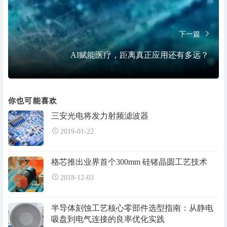
下一篇
AI赋能医疗，距离真正应用还有多远？
你也可能喜欢
三安光电将发力射频滤波器
2019-01-22
格芯推出业界首个300mm 硅锗晶圆工艺技术
2018-12-03
半导体刻蚀工艺核心零部件选型指南：从静电
吸盘到电气连接的良率优化实践