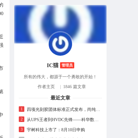
的
0
近
强
IC猫
管理员
市
所有的伟大，都源于一个勇敢的开始！
作者主页
|
1846 篇文章
第
最近文章
1
四项光刻胶团体标准正式发布，尚纯智造以设备商身份跻身标准起草席
中
2
从UPS王者到HVDC先锋——科华数据的“时代转身”
3
宇树科技上市了：8月10日申购
近