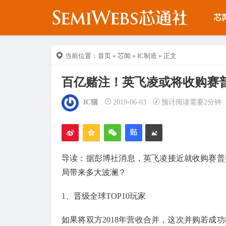
芯
当前位置：
首页
»
芯闻
»
IC制造
» 正文
百亿赌注！英飞凌或将收购赛
IC猫
2019-06-03
预计阅读需要2分钟
导读：据彭博社消息，
英飞凌
接近就收购
赛普
局带来多大波澜？
1、晋级全球TOP10玩家
如果将双方2018年营收合并，这次并购若成