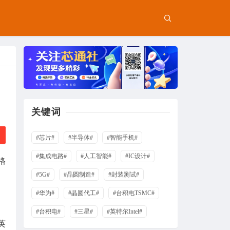
关键词
#芯片#
#半导体#
#智能手机#
#集成电路#
#人工智能#
#IC设计#
格
#5G#
#晶圆制造#
#封装测试#
#华为#
#晶圆代工#
#台积电TSMC#
#台积电#
#三星#
#英特尔Intel#
英