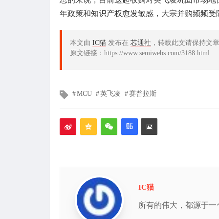
年政策和知识产权愈发敏感，大宗并购频频受
本文由
IC猫
发布在
芯通社
，转载此文请保持文
原文链接：https://www.semiwebs.com/3188.html
文
MCU
英飞凌
赛普拉斯
章
标
签
IC猫
所有的伟大，都源于一