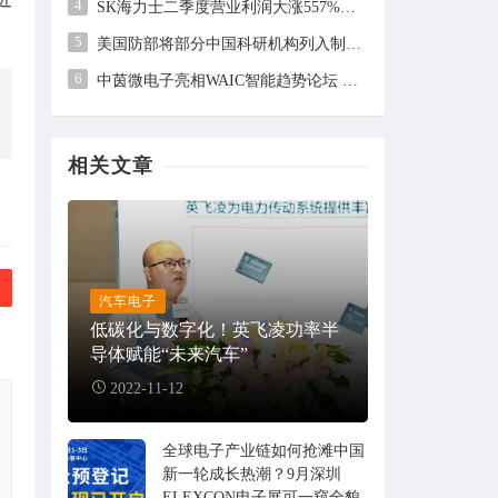
4
SK海力士二季度营业利润大涨557%，但未及市场预期
5
美国防部将部分中国科研机构列入制裁清单，中方回应
6
中茵微电子亮相WAIC智能趋势论坛 AI ASIC芯片定制平台赋能工业AI落地
相关文章
汽车电子
低碳化与数字化！英飞凌功率半
导体赋能“未来汽车”
2022-11-12
全球电子产业链如何抢滩中国
新一轮成长热潮？9月深圳
ELEXCON电子展可一窥全貌