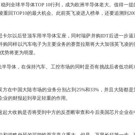
稳列全球半导体TOP 10行列，成为欧洲半导体老大。值得一提
重回TOP10的最大机会。此前英飞凌进入榜单，还要追溯到200
飞思卡尔以后登顶车用半导体宝座，同时瑞萨并购IDT后进一步逼
并购同样以汽车电子为主要业务的赛普拉斯将大大加强英飞凌的
优势将更为明显。
意法半导体，在保持汽车、工控市场的同时是否有挑战后者低功耗
双方在中国大陆市场的业务分别占到25%和33%，并且大陆都是
企业的财报起到举足轻重的作用。
，这起大收购是否将受到中方的反垄断审查和今后美国芯片企业在
位和战略外延的可能性而言意义重大。但是，万里长征第一步，