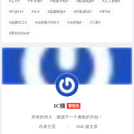
#芯片#
#半导体#
#智能手机#
#集成电路#
#人工智能#
#IC设计#
#5G#
#晶圆制造#
#封装测试#
#华为#
#晶圆代工#
#台积电TSMC#
#台积电#
#三星#
#英特尔Intel#
IC猫
管理员
所有的伟大，都源于一个勇敢的开始！
作者主页
|
1846 篇文章