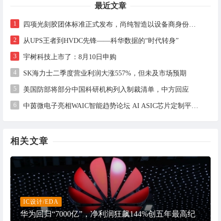
最近文章
1
四项光刻胶团体标准正式发布，尚纯智造以设备商身份跻身标准起草席
2
从UPS王者到HVDC先锋——科华数据的“时代转身”
3
宇树科技上市了：8月10日申购
4
SK海力士二季度营业利润大涨557%，但未及市场预期
5
美国防部将部分中国科研机构列入制裁清单，中方回应
6
中茵微电子亮相WAIC智能趋势论坛 AI ASIC芯片定制平台赋能工业AI落地
相关文章
IC设计/EDA
华为回归“7000亿”，净利润狂飙144%创五年最高纪