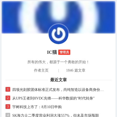
IC猫
管理员
所有的伟大，都源于一个勇敢的开始！
作者主页
|
1846 篇文章
最近文章
1
四项光刻胶团体标准正式发布，尚纯智造以设备商身份跻身标准起草席
2
从UPS王者到HVDC先锋——科华数据的“时代转身”
3
宇树科技上市了：8月10日申购
4
SK海力士二季度营业利润大涨557%，但未及市场预期