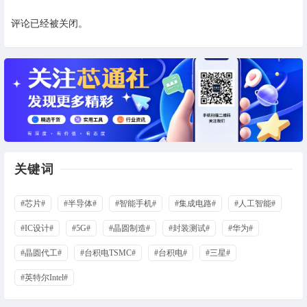
评论已经被关闭。
关键词
#芯片#
#半导体#
#智能手机#
#集成电路#
#人工智能#
#IC设计#
#5G#
#晶圆制造#
#封装测试#
#华为#
#晶圆代工#
#台积电TSMC#
#台积电#
#三星#
#英特尔Intel#