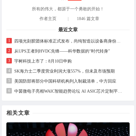
所有的伟大，都源于一个勇敢的开始！
作者主页
|
1846 篇文章
最近文章
1
四项光刻胶团体标准正式发布，尚纯智造以设备商身份跻身标准起草席
2
从UPS王者到HVDC先锋——科华数据的“时代转身”
3
宇树科技上市了：8月10日申购
4
SK海力士二季度营业利润大涨557%，但未及市场预期
5
美国防部将部分中国科研机构列入制裁清单，中方回应
6
中茵微电子亮相WAIC智能趋势论坛 AI ASIC芯片定制平台赋能工业AI落地
相关文章