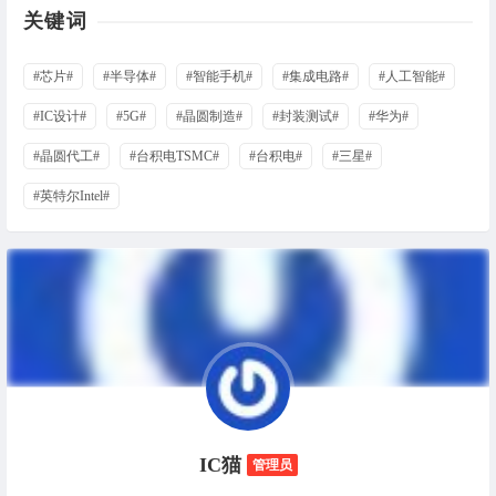
关键词
#芯片#
#半导体#
#智能手机#
#集成电路#
#人工智能#
#IC设计#
#5G#
#晶圆制造#
#封装测试#
#华为#
#晶圆代工#
#台积电TSMC#
#台积电#
#三星#
#英特尔Intel#
IC猫
管理员