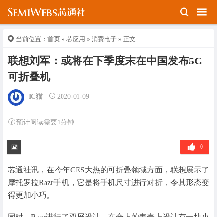
当前位置：
首页
»
芯应用
»
消费电子
» 正文
联想刘军：或将在下季度末在中国发布5G
可折叠机
IC猫
2020-01-09
预计阅读需要1分钟
0
芯通社讯，在今年CES大热的可折叠领域方面，联想展示了
摩托罗拉Razr手机，它是将手机尺寸进行对折，令其形态变
得更加小巧。
同时，Razr进行了双屏设计，在合上的表壳上设计有一块小