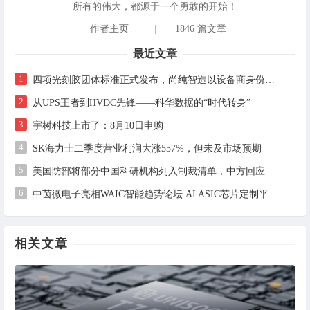
所有的伟大，都源于一个勇敢的开始！
作者主页
|
1846 篇文章
最近文章
1
四项光刻胶团体标准正式发布，尚纯智造以设备商身份跻身标准起草席
2
从UPS王者到HVDC先锋——科华数据的“时代转身”
3
宇树科技上市了：8月10日申购
4
SK海力士二季度营业利润大涨557%，但未及市场预期
5
美国防部将部分中国科研机构列入制裁清单，中方回应
6
中茵微电子亮相WAIC智能趋势论坛 AI ASIC芯片定制平台赋能工业AI落地
相关文章