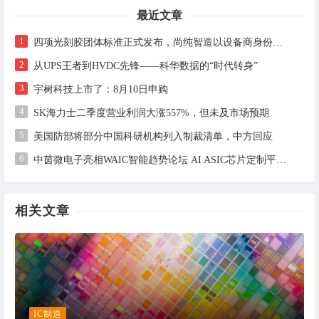
最近文章
1
四项光刻胶团体标准正式发布，尚纯智造以设备商身份跻身标准起草席
2
从UPS王者到HVDC先锋——科华数据的“时代转身”
3
宇树科技上市了：8月10日申购
4
SK海力士二季度营业利润大涨557%，但未及市场预期
5
美国防部将部分中国科研机构列入制裁清单，中方回应
6
中茵微电子亮相WAIC智能趋势论坛 AI ASIC芯片定制平台赋能工业AI落地
相关文章
IC制造