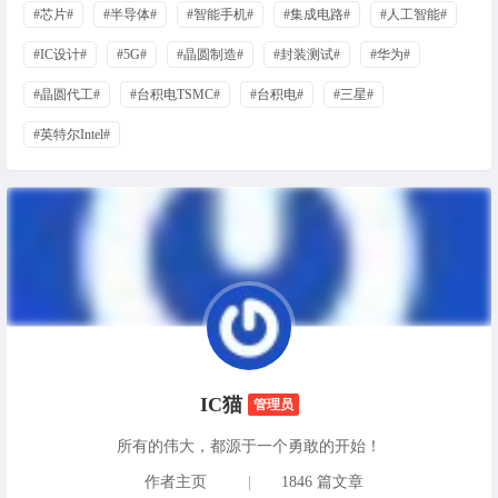
#芯片#
#半导体#
#智能手机#
#集成电路#
#人工智能#
#IC设计#
#5G#
#晶圆制造#
#封装测试#
#华为#
#晶圆代工#
#台积电TSMC#
#台积电#
#三星#
#英特尔Intel#
IC猫
管理员
所有的伟大，都源于一个勇敢的开始！
作者主页
|
1846 篇文章