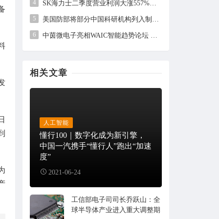
4
SK海力士二季度营业利润大涨557%，但未及市场预期
备
5
美国防部将部分中国科研机构列入制裁清单，中方回应
6
中茵微电子亮相WAIC智能趋势论坛 AI ASIC芯片定制平台赋能工业AI落地
料
相关文章
发
日
人工智能
到
懂行100｜数字化成为新引擎，
中国一汽携手“懂行人”跑出“加速
度”
为
2021-06-24
产
工信部电子司司长乔跃山：全
球半导体产业进入重大调整期