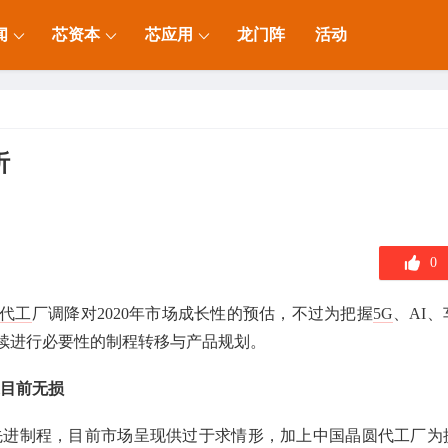
闻
芯资本
芯应用
龙门阵
活动
析
0
代工
厂调降对2020年市场成长性的预估，不过为把握
5G
、AI、
续进行必要性的制程转移与产品规划。
道目前无损
进先进制程，目前市场呈现供过于求情形，加上中国晶圆代工厂为