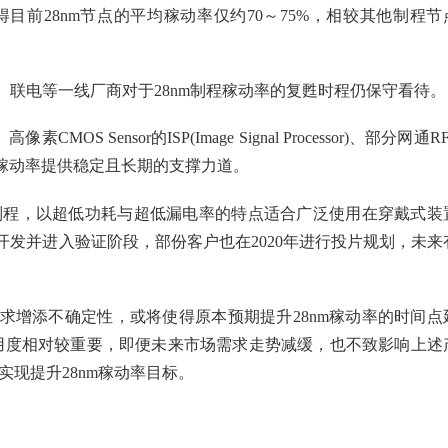
目前28nm节点的平均稼动率仅约70～75%，相较其他制程节
联电等一线厂商对于28nm制程稼动率的复甦时程仍保守看待。
S Sensor的ISP(Image Signal Processor)、部分网通RF
点稼动率提供稳定且长期的支撑力道。
m制程，以超低功耗与超低漏电率的特点适合广泛使用在穿戴式装
发并进入验证阶段，部份客户也在2020年进行投片规划，未来
求增添不确定性，或将使得原本预期提升28nm稼动率的时间点
的采用度相对较重要，即便未来市场需求走势减缓，也不致影响上述
年实现提升28nm稼动率目标。