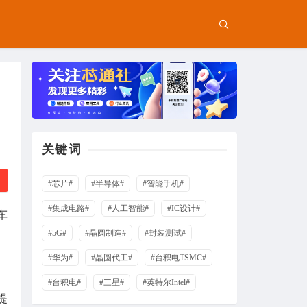
关键词
#芯片#
#半导体#
#智能手机#
#集成电路#
#人工智能#
#IC设计#
车
#5G#
#晶圆制造#
#封装测试#
#华为#
#晶圆代工#
#台积电TSMC#
#台积电#
#三星#
#英特尔Intel#
提