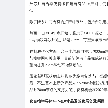
升芯片自给率仍持续扩建自有28nm产能，使得
低。
除了陆系厂商既有的扩产计划外，包括台积电、
然而，自2019年底开始，受惠于OLED驱动IC、高像素CMO
C与物联网芯片逐步转进28nm，可望为该节
在制程优化方面，台积电与联电推出的22n
与物联网相关应用，目前陆续有产品完成制程开
望为提升28nm稼动率增添动能。
虽然新型冠状病毒的影响为终端制造与市场需
后，不过基本上新兴产品对22/28nm制程
品对28nm节点的支撑力道，仍有机会在2020
化合物半导体
GaN在8寸晶圆的发展备受瞩目