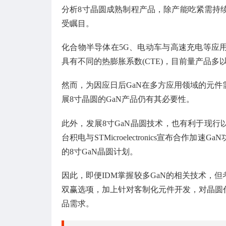
分析8寸晶圆成熟制程产品，除产能吃紧需持续
受瞩目。
化合物半导体在5G、电动车与高速充电等应
具有不同的热膨胀系数(CTE)，目前量产品多
然而，为因应日后GaN在多方应用领域的元件需求，并
展8寸晶圆的GaN产品仍有其必要性。
此外，发展8寸GaN晶圆技术，也有利于现行以
台积电与STMicroelectronics宣布合
的8寸GaN晶圆计划。
因此，即便IDM掌握较多GaN的相关技术，
双赢选项，加上针对客制化元件开发，对晶圆
品需求。