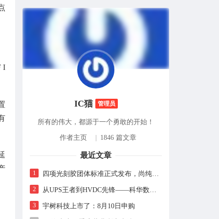
点
 I
IC猫
置
管理员
有
所有的伟大，都源于一个勇敢的开始！
作者主页
|
1846 篇文章
延
最近文章
产
1
四项光刻胶团体标准正式发布，尚纯智造以设备商身份跻身标准起草席
2
从UPS王者到HVDC先锋——科华数据的“时代转身”
3
宇树科技上市了：8月10日申购