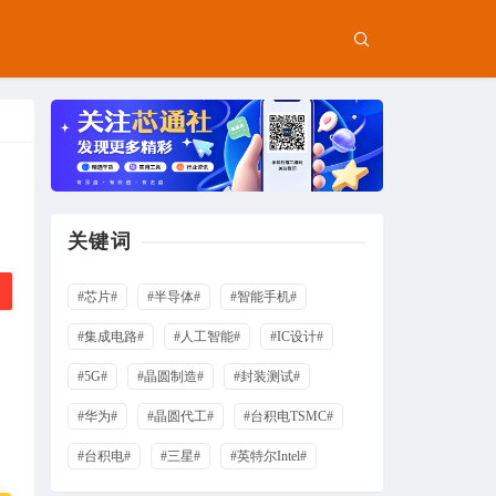
关键词
#芯片#
#半导体#
#智能手机#
#集成电路#
#人工智能#
#IC设计#
#5G#
#晶圆制造#
#封装测试#
#华为#
#晶圆代工#
#台积电TSMC#
#台积电#
#三星#
#英特尔Intel#