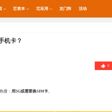
闻
芯资本
芯应用
龙门阵
活动
手机卡？
0
热搜：
用5G或需要换SIM卡
。