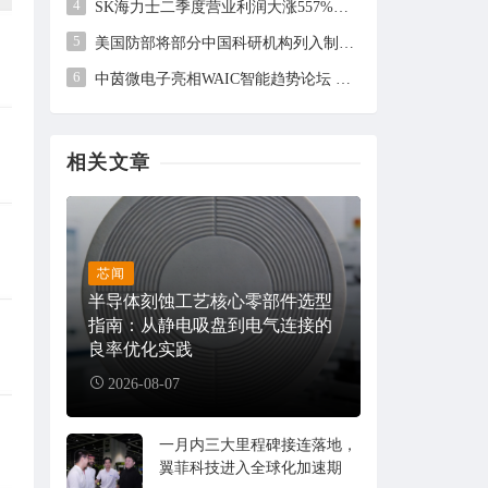
4
SK海力士二季度营业利润大涨557%，但未及市场预期
5
美国防部将部分中国科研机构列入制裁清单，中方回应
6
中茵微电子亮相WAIC智能趋势论坛 AI ASIC芯片定制平台赋能工业AI落地
相关文章
芯闻
半导体刻蚀工艺核心零部件选型
指南：从静电吸盘到电气连接的
良率优化实践
2026-08-07
一月内三大里程碑接连落地，
翼菲科技进入全球化加速期