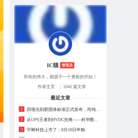
IC猫
管理员
所有的伟大，都源于一个勇敢的开始！
作者主页
|
1846 篇文章
最近文章
1
四项光刻胶团体标准正式发布，尚纯智造以设备商身份跻身标准起草席
2
从UPS王者到HVDC先锋——科华数据的“时代转身”
3
宇树科技上市了：8月10日申购