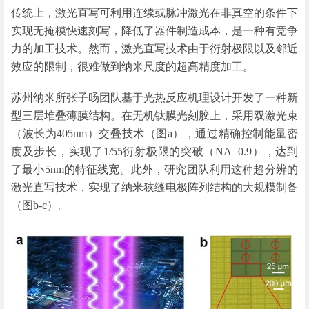
传统上，激光直写可利用连续或脉冲激光在非真空的条件下
实现无掩模快速刻写，降低了器件制造成本，是一种有竞争
力的加工技术。然而，激光直写技术由于衍射极限以及邻近
效应的限制，很难做到纳米尺度的超高精度加工。
苏州纳米所张子旸团队基于光热反应机理设计开发了一种新
型三层堆叠薄膜结构。在无机钛膜光刻胶上，采用双激光束
（波长为405nm）交叠技术（图a），通过精确控制能量密
度及步长，实现了1/55衍射极限的突破（NA=0.9），达到
了最小5nm的特征线宽。此外，研究团队利用这种超分辨的
激光直写技术，实现了纳米狭缝电极阵列结构的大规模制备
（图b-c）。