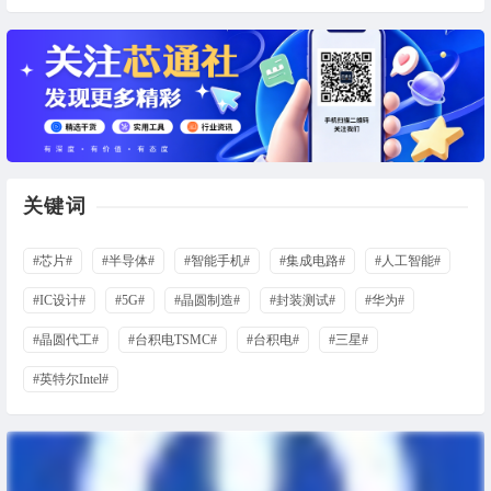
关键词
#芯片#
#半导体#
#智能手机#
#集成电路#
#人工智能#
#IC设计#
#5G#
#晶圆制造#
#封装测试#
#华为#
#晶圆代工#
#台积电TSMC#
#台积电#
#三星#
#英特尔Intel#