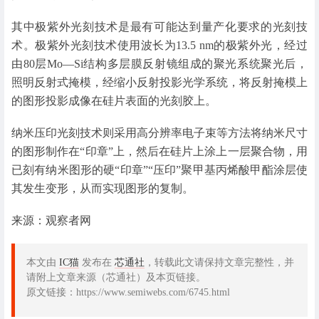
其中极紫外光刻技术是最有可能达到量产化要求的光刻技
术。极紫外光刻技术使用波长为13.5 nm的极紫外光，经过
由80层Mo—Si结构多层膜反射镜组成的聚光系统聚光后，
照明反射式掩模，经缩小反射投影光学系统，将反射掩模上
的图形投影成像在硅片表面的光刻胶上。
纳米压印光刻技术则采用高分辨率电子束等方法将纳米尺寸
的图形制作在“印章”上，然后在硅片上涂上一层聚合物，用
已刻有纳米图形的硬“印章”“压印”聚甲基丙烯酸甲酯涂层使
其发生变形，从而实现图形的复制。
来源：观察者网
本文由
IC猫
发布在
芯通社
，转载此文请保持文章完整性，并
请附上文章来源（芯通社）及本页链接。
原文链接：https://www.semiwebs.com/6745.html