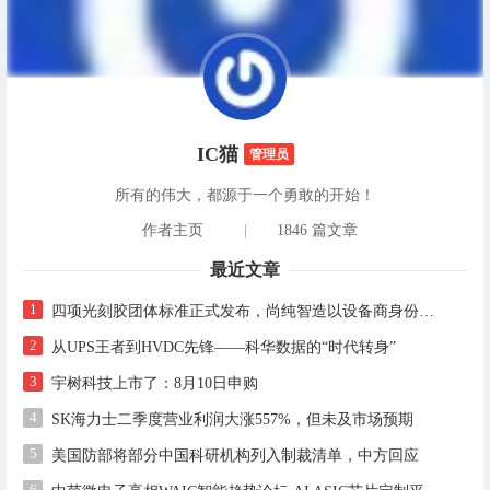
IC猫
管理员
所有的伟大，都源于一个勇敢的开始！
作者主页
|
1846 篇文章
最近文章
1
四项光刻胶团体标准正式发布，尚纯智造以设备商身份跻身标准起草席
2
从UPS王者到HVDC先锋——科华数据的“时代转身”
3
宇树科技上市了：8月10日申购
4
SK海力士二季度营业利润大涨557%，但未及市场预期
5
美国防部将部分中国科研机构列入制裁清单，中方回应
6