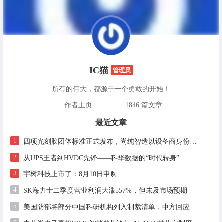
IC猫
管理员
所有的伟大，都源于一个勇敢的开始！
作者主页
|
1846 篇文章
最近文章
1
四项光刻胶团体标准正式发布，尚纯智造以设备商身份跻身标准起草席
2
从UPS王者到HVDC先锋——科华数据的“时代转身”
3
宇树科技上市了：8月10日申购
4
SK海力士二季度营业利润大涨557%，但未及市场预期
5
美国防部将部分中国科研机构列入制裁清单，中方回应