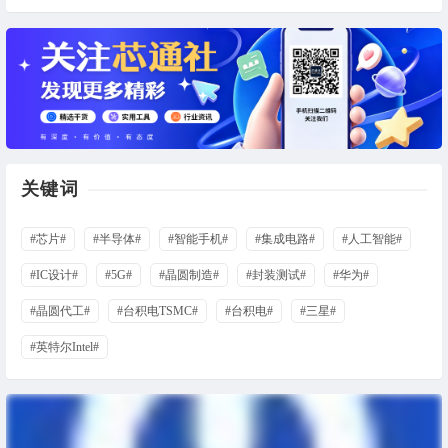
关键词
#芯片#
#半导体#
#智能手机#
#集成电路#
#人工智能#
#IC设计#
#5G#
#晶圆制造#
#封装测试#
#华为#
#晶圆代工#
#台积电TSMC#
#台积电#
#三星#
#英特尔Intel#