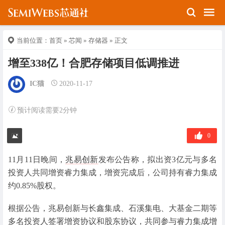
当前位置：
首页
»
芯闻
»
存储器
» 正文
增至338亿！合肥存储项目低调推进
IC猫
2020-11-17
预计阅读需要2分钟
0
11月11日晚间，
兆易创新
发布公告称，拟出资3亿元与多名
投资人共同增资睿力集成，增资完成后，公司持有睿力集成
约0.85%股权。
根据公告，兆易创新与长鑫集成、石溪集电、大基金二期等
多名投资人签署增资协议和股东协议，共同参与睿力集成增