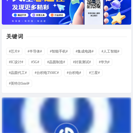
关键词
#芯片#
#半导体#
#智能手机#
#集成电路#
#人工智能#
#IC设计#
#5G#
#晶圆制造#
#封装测试#
#华为#
#晶圆代工#
#台积电TSMC#
#台积电#
#三星#
#英特尔Intel#