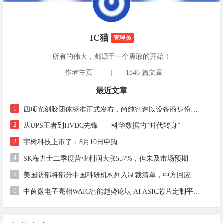
IC猫
管理员
所有的伟大，都源于一个勇敢的开始！
作者主页
|
1846 篇文章
最近文章
1
四项光刻胶团体标准正式发布，尚纯智造以设备商身份跻身标准起草席
2
从UPS王者到HVDC先锋——科华数据的“时代转身”
3
宇树科技上市了：8月10日申购
4
SK海力士二季度营业利润大涨557%，但未及市场预期
5
美国防部将部分中国科研机构列入制裁清单，中方回应
6
中茵微电子亮相WAIC智能趋势论坛 AI ASIC芯片定制平台赋能工业AI落地