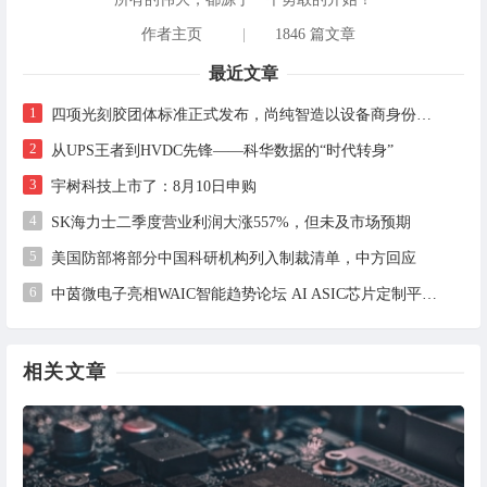
作者主页
|
1846 篇文章
最近文章
1
四项光刻胶团体标准正式发布，尚纯智造以设备商身份跻身标准起草席
2
从UPS王者到HVDC先锋——科华数据的“时代转身”
3
宇树科技上市了：8月10日申购
4
SK海力士二季度营业利润大涨557%，但未及市场预期
5
美国防部将部分中国科研机构列入制裁清单，中方回应
6
中茵微电子亮相WAIC智能趋势论坛 AI ASIC芯片定制平台赋能工业AI落地
相关文章