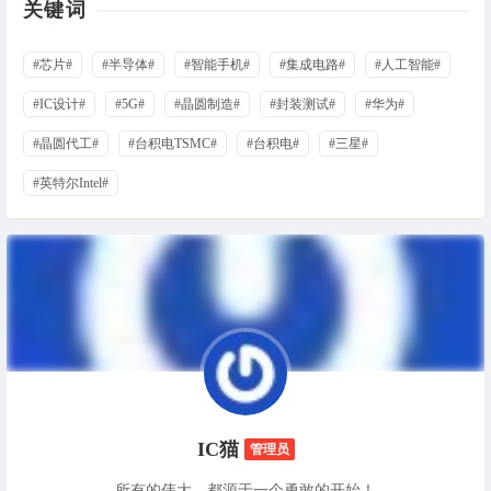
关键词
#芯片#
#半导体#
#智能手机#
#集成电路#
#人工智能#
#IC设计#
#5G#
#晶圆制造#
#封装测试#
#华为#
#晶圆代工#
#台积电TSMC#
#台积电#
#三星#
#英特尔Intel#
IC猫
管理员
所有的伟大，都源于一个勇敢的开始！