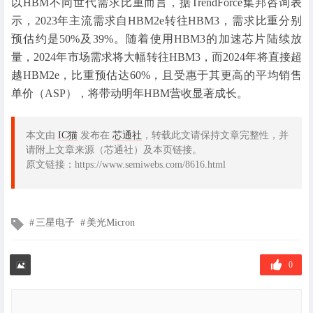
以HBM不同世代需求比重而言，据TrendForce集邦咨询表
示，2023年主流需求自HBM2e转往HBM3，需求比重分别
预估约是50%及39%。随着使用HBM3的加速芯片陆续放
量，2024年市场需求将大幅转往HBM3，而2024年将直接超
越HBM2e，比重预估达60%，且受惠于其更高的平均销售
单价（ASP），将带动明年HBM营收显著成长。
本文由
IC猫
发布在
芯通社
，转载此文请保持文章完整性，并
请附上文章来源（芯通社）及本页链接。
原文链接：https://www.semiwebs.com/8616.html
文
三星电子
美光Micron
章
标
签
0