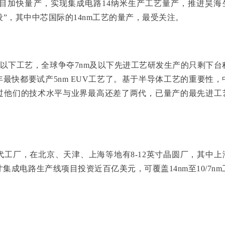
目加快量产，实现集成电路14纳米生产工艺量产，推进昊海
设”，其中
中芯国际
的
14nm
工艺的量产，最受关注。
nm及14nm以下工艺，全球争夺7nm及以下先进工艺研发生产的只剩下台
最快都要试产5nm EUV工艺了。基于半导体工艺的重要性，
过他们的技术水平与业界最高还差了两代，已量产的最先进工
工厂，在北京、天津、上海等地有8-12英寸晶圆厂，其中上
寸集成电路生产线项目投资近百亿美元，可覆盖14nm至10/7nm