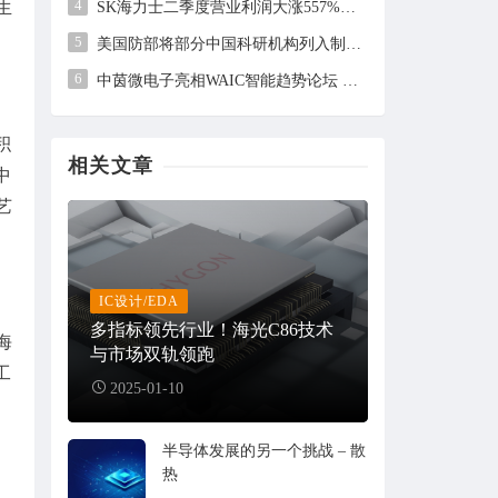
4
生
SK海力士二季度营业利润大涨557%，但未及市场预期
5
美国防部将部分中国科研机构列入制裁清单，中方回应
6
中茵微电子亮相WAIC智能趋势论坛 AI ASIC芯片定制平台赋能工业AI落地
积
相关文章
中
艺
IC设计/EDA
多指标领先行业！海光C86技术
海
与市场双轨领跑
工
2025-01-10
半导体发展的另一个挑战 – 散
热