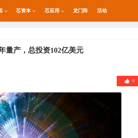
闻
芯资本
芯应用
龙门阵
活动
年量产，总投资102亿美元
0