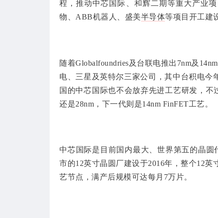
程，推动
中芯国际
、和辉二期等重大产业项
物、ABB机器人、盛美
半导体
等项目开工建
随着Globalfoundries及台联电推出7
电、三星及英特尔三家公司，其中台积电今年
国的中芯国际也不会放弃先进工艺研发，不
还是28nm，下一代则是14nm FinFET工艺。
中芯国际是目前国内最大、世界第五的晶圆代
市的12英寸晶圆厂建设于2016年，整个12英
艺节点，满产后规模可达每月7万片。