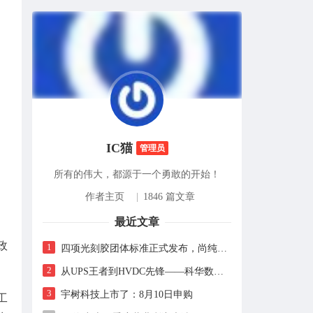
IC猫
管理员
所有的伟大，都源于一个勇敢的开始！
作者主页
|
1846 篇文章
最近文章
政
1
四项光刻胶团体标准正式发布，尚纯智造以设备商身份跻身标准起草席
2
从UPS王者到HVDC先锋——科华数据的“时代转身”
3
宇树科技上市了：8月10日申购
工