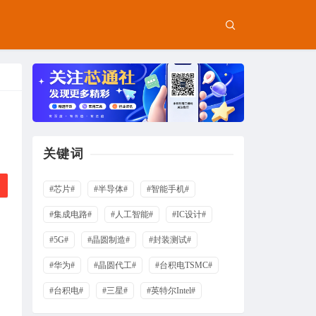
关键词
#芯片#
#半导体#
#智能手机#
#集成电路#
#人工智能#
#IC设计#
#5G#
#晶圆制造#
#封装测试#
#华为#
#晶圆代工#
#台积电TSMC#
#台积电#
#三星#
#英特尔Intel#