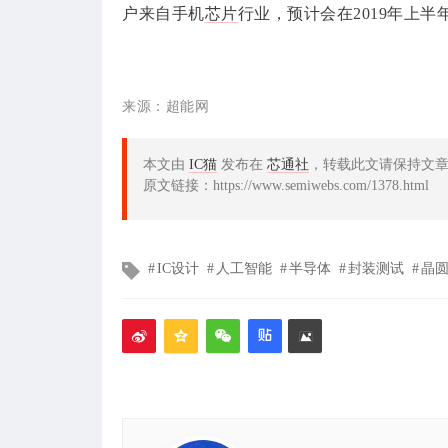
户来自手机
芯片
行业，预计会在2019年上半
来源：超能网
本文由
IC猫
发布在
芯通社
，转载此文请保持文
原文链接：https://www.semiwebs.com/1378.html
文
IC设计
人工智能
半导体
封装测试
晶
章
标
签