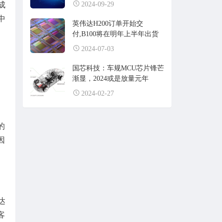
2024-09-29
成
中
英伟达H200订单开始交
付,B100将在明年上半年出货
2024-07-03
国芯科技：车规MCU芯片锋芒
渐显，2024或是放量元年
2024-02-27
的
因
达
客