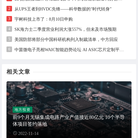
2
从UPS王者到HVDC先锋——科华数据的“时代转身”
3
宇树科技上市了：8月10日申购
4
SK海力士二季度营业利润大涨557%，但未及市场预期
5
美国防部将部分中国科研机构列入制裁清单，中方回应
6
中茵微电子亮相WAIC智能趋势论坛 AI ASIC芯片定制平台赋能工业AI落地
相关文章
地方投资
前9个月无锡集成电路产业产值接近80亿元 10个半导
体项目签约落地
2022-11-14