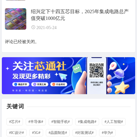
绍兴定下十四五芯目标，2025年集成电路总产
值突破1000亿元
2021-05-24
评论已经被关闭。
关键词
#芯片#
#半导体#
#智能手机#
#集成电路#
#人工智能#
#IC设计#
#5G#
#晶圆制造#
#封装测试#
#华为#