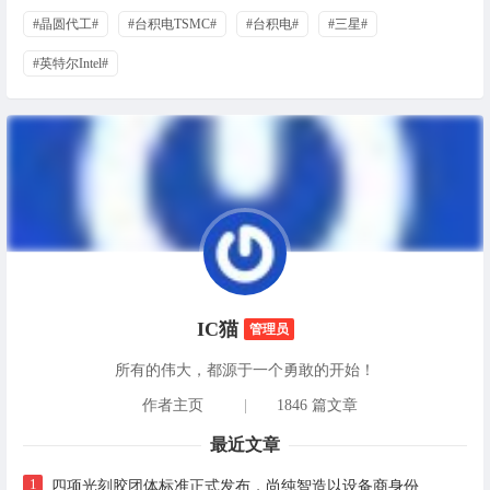
#晶圆代工#
#台积电TSMC#
#台积电#
#三星#
#英特尔Intel#
IC猫
管理员
所有的伟大，都源于一个勇敢的开始！
作者主页
|
1846 篇文章
最近文章
1
四项光刻胶团体标准正式发布，尚纯智造以设备商身份跻身标准起草席