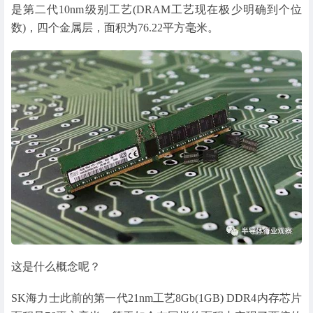
是第二代10nm级别工艺(DRAM工艺现在极少明确到个位
数)，四个金属层，面积为76.22平方毫米。
这是什么概念呢？
SK海力士此前的第一代21nm工艺8Gb(1GB) DDR4内存芯片