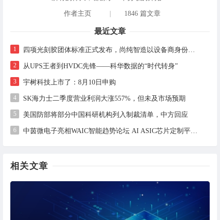
作者主页
|
1846 篇文章
最近文章
1
四项光刻胶团体标准正式发布，尚纯智造以设备商身份跻身标准起草席
2
从UPS王者到HVDC先锋——科华数据的“时代转身”
3
宇树科技上市了：8月10日申购
4
SK海力士二季度营业利润大涨557%，但未及市场预期
5
美国防部将部分中国科研机构列入制裁清单，中方回应
6
中茵微电子亮相WAIC智能趋势论坛 AI ASIC芯片定制平台赋能工业AI落地
相关文章