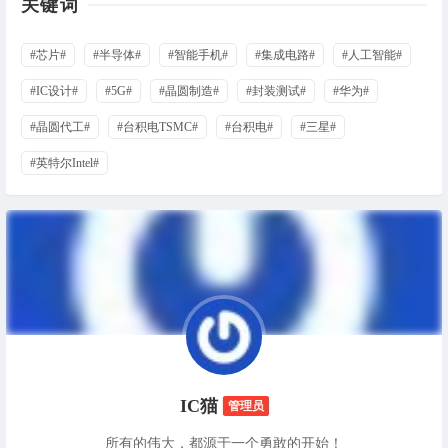
关键词
#芯片#
#半导体#
#智能手机#
#集成电路#
#人工智能#
#IC设计#
#5G#
#晶圆制造#
#封装测试#
#华为#
#晶圆代工#
#台积电TSMC#
#台积电#
#三星#
#英特尔Intel#
IC猫
管理员
所有的伟大，都源于一个勇敢的开始！