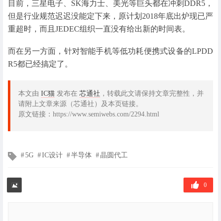
目前，三星电子、SK海力士、美光等巨头都在冲刺DDR5，
但是行业规范迟迟没能定下来，原计划2018年底出炉现已严
重超时，而且JEDEC组织一直没有给出新的时间表。
而在另一方面，针对智能手机等低功耗便携式设备的LPDD
R5都已经搞定了。
本文由
IC猫
发布在
芯通社
，转载此文请保持文章完整性，并
请附上文章来源（芯通社）及本页链接。
原文链接：https://www.semiwebs.com/2294.html
文
5G
IC设计
半导体
晶圆代工
章
标
签
0