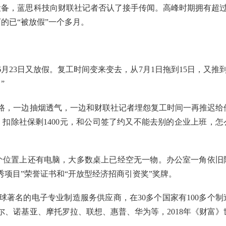
设备，蓝思科技向财联社记者否认了接手传闻。高峰时期拥有超过
的已“被放假”一个多月。
6月23日又放假。复工时间变来变去，从7月1日拖到15日，又推到
”
马路，一边抽烟透气，一边和财联社记者埋怨复工时间一再推迟给
，扣除社保剩1400元，和公司签了约又不能去别的企业上班，怎
个位置上还有电脑，大多数桌上已经空无一物。办公室一角依旧
优秀项目”荣誉证书和“开放型经济招商引资奖”奖牌。
著名的电子专业制造服务供应商，在30多个国家有100多个制
尔、诺基亚、摩托罗拉、联想、惠普、华为等，2018年《财富》