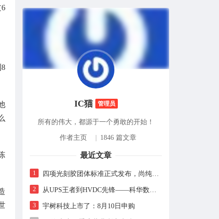
6
8
IC猫
他
管理员
么
所有的伟大，都源于一个勇敢的开始！
作者主页
|
1846 篇文章
陈
最近文章
1
四项光刻胶团体标准正式发布，尚纯智造以设备商身份跻身标准起草席
2
从UPS王者到HVDC先锋——科华数据的“时代转身”
造
世
3
宇树科技上市了：8月10日申购