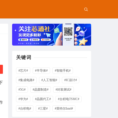
关键词
#芯片#
#半导体#
#智能手机#
#集成电路#
#人工智能#
#IC设计#
下
#5G#
#晶圆制造#
#封装测试#
#华为#
#晶圆代工#
#台积电TSMC#
作
#台积电#
#三星#
#英特尔Intel#