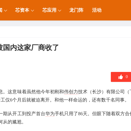
闻
芯资本
芯应用
龙门阵
活动
被国内这家厂商收了
0
消息。这意味着虽然他今年初刚和
伟创力
技术（长沙）有限公司（
开工仅6个月后就被迫离开。和他一样命运的，还有数千名同事。
一期从开工到投产首台
华为
手机只用了86天。但眼下随着双方合
何从的尴尬。