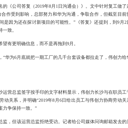
的《公司答复（2019年8月1日沟通会）》。文中针对复工做了
力合作受到影响，总部努力和华为沟通，争取合作，但截至目前
间是因为还在探讨新项目的可能性。”《答复》还提到，到9月2
持一致。
希望有更明确信息，而不是再拖到9月。
，“华为6月底就把一期工厂的几千台套设备都拉走了，伟创力给
长沙运营总监签字按手印的文字材料显示，伟创力长沙与在职员工
动关系，并明确“2019年8月6日给出员工与伟创力协商劳动关
案力争保持一致。”
总监，但该运营总监拒绝受访。记者给公司媒体问询邮箱发去的