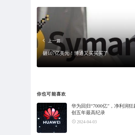
上一篇
砸107亿美元！博通又买买买了
你也可能喜欢
华为回归“7000亿”，净利润狂飙
创五年最高纪录
2024-04-03