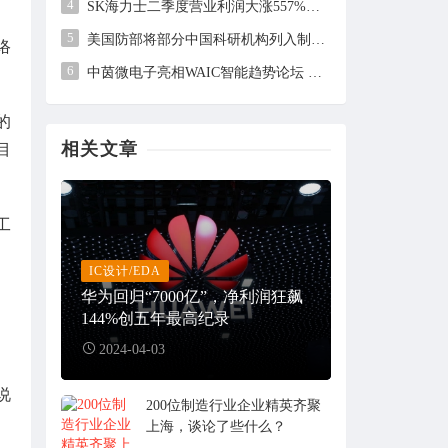
4
SK海力士二季度营业利润大涨557%，但未及市场预期
5
美国防部将部分中国科研机构列入制裁清单，中方回应
络
6
中茵微电子亮相WAIC智能趋势论坛 AI ASIC芯片定制平台赋能工业AI落地
的
相关文章
目
工
IC设计/EDA
华为回归“7000亿”，净利润狂飙
144%创五年最高纪录
2024-04-03
说
200位制造行业企业精英齐聚
上海，谈论了些什么？