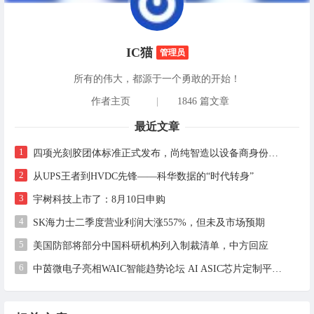
IC猫
管理员
所有的伟大，都源于一个勇敢的开始！
作者主页
|
1846 篇文章
最近文章
1
四项光刻胶团体标准正式发布，尚纯智造以设备商身份跻身标准起草席
2
从UPS王者到HVDC先锋——科华数据的“时代转身”
3
宇树科技上市了：8月10日申购
4
SK海力士二季度营业利润大涨557%，但未及市场预期
5
美国防部将部分中国科研机构列入制裁清单，中方回应
6
中茵微电子亮相WAIC智能趋势论坛 AI ASIC芯片定制平台赋能工业AI落地