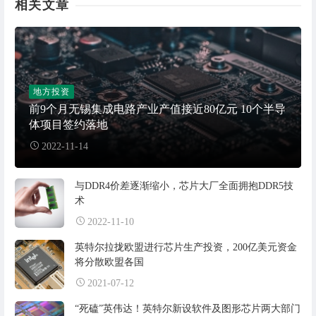
相关文章
地方投资
前9个月无锡集成电路产业产值接近80亿元 10个半导
体项目签约落地
2022-11-14
与DDR4价差逐渐缩小，芯片大厂全面拥抱DDR5技
术
2022-11-10
英特尔拉拢欧盟进行芯片生产投资，200亿美元资金
将分散欧盟各国
2021-07-12
“死磕”英伟达！英特尔新设软件及图形芯片两大部门