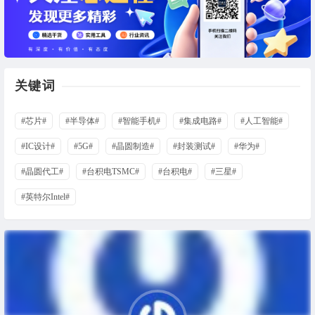
关键词
#芯片#
#半导体#
#智能手机#
#集成电路#
#人工智能#
#IC设计#
#5G#
#晶圆制造#
#封装测试#
#华为#
#晶圆代工#
#台积电TSMC#
#台积电#
#三星#
#英特尔Intel#