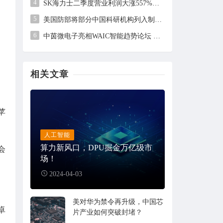
4
SK海力士二季度营业利润大涨557%，但未及市场预期
5
美国防部将部分中国科研机构列入制裁清单，中方回应
6
中茵微电子亮相WAIC智能趋势论坛 AI ASIC芯片定制平台赋能工业AI落地
相关文章
苹
人工智能
算力新风口，DPU掘金万亿级市
会
场！
2024-04-03
美对华为禁令再升级，中国芯
卓
片产业如何突破封堵？