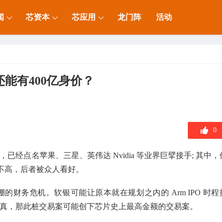
闻
芯资本
芯应用
龙门阵
活动
能有400亿身价？
0
已经点名苹果、三星、英伟达 Nvidia 等业界巨擘接手; 其中，
愿不高，后者被众人看好。
绷的财务危机。软银可能让原本就在规划之内的 Arm IPO 时程
易成真，那此桩交易案可能创下芯片史上最高金额的交易案。