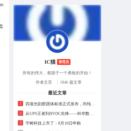
m
卖
IC猫
管理员
所有的伟大，都源于一个勇敢的开始！
作者主页
|
1846 篇文章
最近文章
1
四项光刻胶团体标准正式发布，尚纯智造以设备商身份跻身标准起草席
2
从UPS王者到HVDC先锋——科华数据的“时代转身”
3
宇树科技上市了：8月10日申购