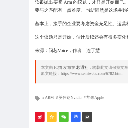
软银抛出要卖 Arm 的议题，才只是开始而已
要与之匹配有一点难度。 “钱”固然是这场并购
基本上，接手的企业要考虑资金充足性、运营
这个议题只是开始，估计后续还会有很多变化
来源：问芯Voice，作者：连于慧
本文由
IC猫
发布在
芯通社
，转载此文请保持文
原文链接：https://www.semiwebs.com/6782.html
文
ARM
英伟达Nvidia
苹果Apple
章
标
签