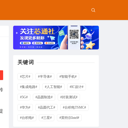
关键词
#芯片#
#半导体#
#智能手机#
#集成电路#
#人工智能#
#IC设计#
传
#5G#
#晶圆制造#
#封装测试#
#华为#
#晶圆代工#
#台积电TSMC#
提
#台积电#
#三星#
#英特尔Intel#