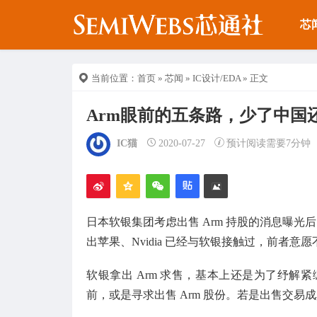
芯
当前位置：
首页
»
芯闻
»
IC设计/EDA
» 正文
Arm眼前的五条路，少了中国还
IC猫
2020-07-27
预计阅读需要7分钟
日本软银集团考虑出售 Arm 持股的消息曝光后，
出苹果、Nvidia 已经与软银接触过，前者意
软银拿出 Arm 求售，基本上还是为了纾解紧
前，或是寻求出售 Arm 股份。若是出售交