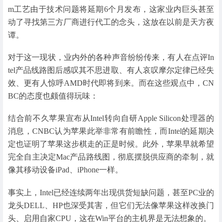
m工艺由于技术问题将延期6个月发布，这家业内巨头甚至
动了寻找第三方厂商进行代工的念头，这放在以前是天方夜
谭。
对于这一现状，业内外的各种声音纷纷传来，有人在点评In
tel产品线路图后感叹其不思进取、有人哀叹摩尔定律已经失
效、更有人惊呼AMD时代即将到来。而在这些观点中，CN
BC的态度也颇值得玩味：
结合前不久苹果宣布从Intel转向自研Apple Silicon处理器的
消息，CNBC认为苹果此举非常有前瞻性，而Intel的延期决
定也证明了苹果这步棋走的正是时候。此外，苹果早就希望
完全自主决定Mac产品路线图，彻底摆脱供应商的牵制，就
像其移动设备iPad、iPhone一样。
事实上，Intel已经连续两年出现供货短缺问题，甚至PC业的
龙头DELL、HP也深受其害，但它们无法像苹果这样改换门
头、启用自家CPU，这在Win平台的主机界是无法想象的。