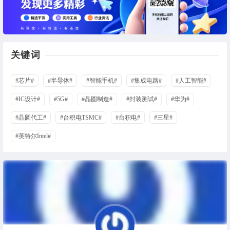
关键词
#芯片#
#半导体#
#智能手机#
#集成电路#
#人工智能#
#IC设计#
#5G#
#晶圆制造#
#封装测试#
#华为#
#晶圆代工#
#台积电TSMC#
#台积电#
#三星#
#英特尔Intel#