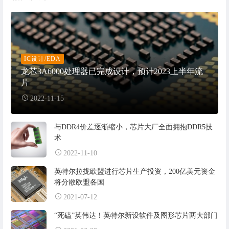
IC设计/EDA
龙芯3A6000处理器已完成设计，预计2023上半年流
片
2022-11-15
与DDR4价差逐渐缩小，芯片大厂全面拥抱DDR5技
术
2022-11-10
英特尔拉拢欧盟进行芯片生产投资，200亿美元资金
将分散欧盟各国
2021-07-12
“死磕”英伟达！英特尔新设软件及图形芯片两大部门