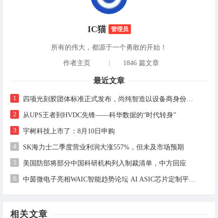
IC猫
管理员
所有的伟大，都源于一个勇敢的开始！
作者主页
|
1846 篇文章
最近文章
1
四项光刻胶团体标准正式发布，尚纯智造以设备商身份跻身标准起草席
2
从UPS王者到HVDC先锋——科华数据的“时代转身”
3
宇树科技上市了：8月10日申购
4
SK海力士二季度营业利润大涨557%，但未及市场预期
5
美国防部将部分中国科研机构列入制裁清单，中方回应
6
中茵微电子亮相WAIC智能趋势论坛 AI ASIC芯片定制平台赋能工业AI落地
相关文章