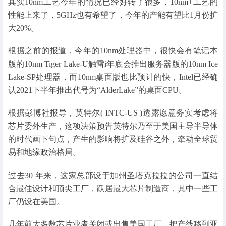
其实10nm工艺今年的情况已经好转了很多，10nm+工艺的
性能上来了，5GHz也有希望了，今年的产能有望比1月份扩
大20%。
根据之前的报道，今年的10nm处理器中，很快会有笔记本
版的10nm Tiger Lake-U触雷i年底会推出服务器版的10nm Ice
Lake-SP处理器，而10nm桌面版也比预计的快，Intel已经确
认2021下半年推出代号为“AlderLake”的桌面CPU。
根据彭博社报导，英特尔( INTC-US )透露愿意务实考虑将
芯片委外生产，这项决策预告英特尔乃至于美国主导半导体
的时代画下句点，产生的影响将扩及硅谷之外，牵动全球贸
易和地缘政治格局。
过去30 年来，这家总部设于加州圣塔克拉拉的公司一直结
合最佳设计和顶尖工厂，跃居最大芯片制造商，其中一些工
厂仍设在美国。
几年前大多数芯片业者关闭或出售美国工厂、把产线移到亚